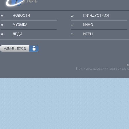
»
»
НОВОСТИ
IT-ИНДУСТРИЯ
»
»
МУЗЫКА
КИНО
»
»
ЛЕДИ
ИГРЫ
АДМИН. ВХОД
©
При использовании материвалов