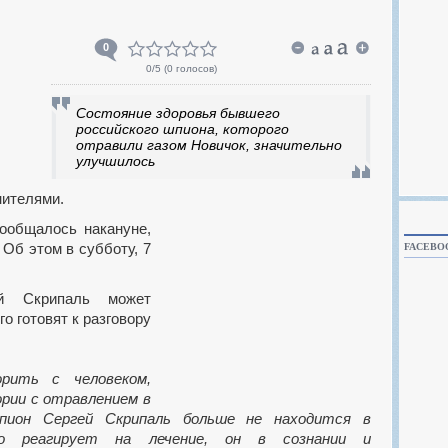
0
0
/5 (
0 голосов
)
Состояние здоровья бывшего
российского шпиона, которого
отравили газом Новичок, значительно
улучшилось
нителями.
 Об этом в субботу, 7
FACEBO
й Скрипаль может
о готовят к разговору
орить с человеком,
рии с отравлением в
шпион Сергей Скрипаль больше не находится в
шо реагирует на лечение, он в сознании и