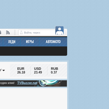
Войти, через:
EUR
USD
RUB
У
26.18
23.49
0.37
TVBuzzer.net
 один клик!