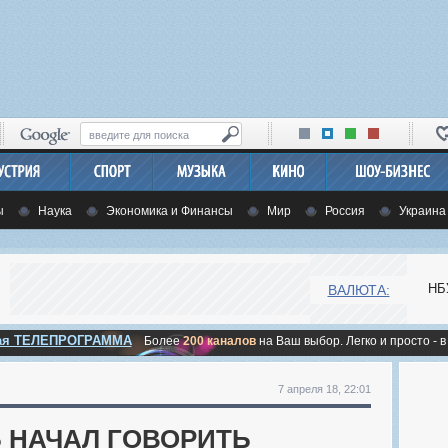
ы
Наука
Экономика и Финансы
Мир
Россия
Украина
НБ
ВАЛЮТА:
ная ТЕЛЕПРОГРАММА
Более
200 каналов
на Ваш выбор. Легко и просто - в
7 апреля 18, 22:01
 НАЧАЛ ГОВОРИТЬ