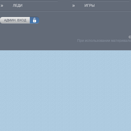
»
»
ЛЕДИ
ИГРЫ
АДМИН. ВХОД
©
При использовании материвалов